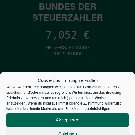
BUNDES DER
STEUERZAHLER
7,052
€
NEUVERSCHULDUNG
PRO SEKUNDE
1,601
€
Cookie Zustimmung verwalten
Wir verwenden Technologien wie Cookies, um Geräteinformationen zu
ZINSEN
speichern und/oder darauf zuzugreifen. Wir tun dies, um das Browsing-
PRO SEKUNDE
Erlebnis zu verbessern und um (nicht) personalisierte Werbung
anzuzeigen. Wenn du nicht zustimmst oder die Zustimmung widerrufst,
kann dies bestimmte Merkmale und Funktionen beeinträchtigen.
2,806,644,827,342
€
Akzeptieren
STAATSVERSCHULDUNG
Ablehnen