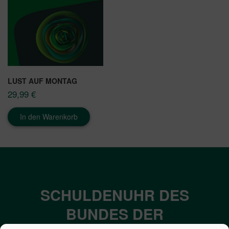
LUST AUF MONTAG
29,99
€
In den Warenkorb
SCHULDENUHR DES
BUNDES DER