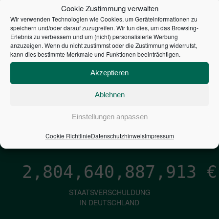
STEUERZAHLER
Cookie Zustimmung verwalten
Wir verwenden Technologien wie Cookies, um Geräteinformationen zu
7,052
€
speichern und/oder darauf zuzugreifen. Wir tun dies, um das Browsing-
Erlebnis zu verbessern und um (nicht) personalisierte Werbung
anzuzeigen. Wenn du nicht zustimmst oder die Zustimmung widerrufst,
NEUVERSCHULDUNG
kann dies bestimmte Merkmale und Funktionen beeinträchtigen.
PRO SEKUNDE
Akzeptieren
Ablehnen
1,601
€
Einstellungen anpassen
ZINSEN
PRO SEKUNDE
Cookie Richtlinie
Datenschutzhinweis
Impressum
2,804,640,888,759
€
STAATSVERSCHULDUNG
IN DEUTSCHLAND