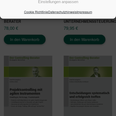
Einstellungen anpassen
Cookie Richtlinie
Datenschutzhinweis
Impressum
DER CONTROLLING-
NACHHALTIGKEIT IN DER
BERATER
UNTERNEHMENSSTEUERUN
78,00
€
79,95
€
In den Warenkorb
In den Warenkorb