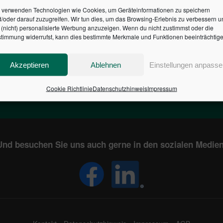
 verwenden Technologien wie Cookies, um Geräteinformationen zu speichern
/oder darauf zuzugreifen. Wir tun dies, um das Browsing-Erlebnis zu verbessern u
HR DES BUNDES DER ST
(nicht) personalisierte Werbung anzuzeigen. Wenn du nicht zustimmst oder die
timmung widerrufst, kann dies bestimmte Merkmale und Funktionen beeinträchtige
1
€
2,804,376,248
Akzeptieren
Ablehnen
Einstellungen anpasse
EN
STAATSVERSCHULDUNG
KUNDE
IN DEUTSCHLAND
Cookie Richtlinie
Datenschutzhinweis
Impressum
Und besuchen Sie uns auch gerne in den sozialen Medien