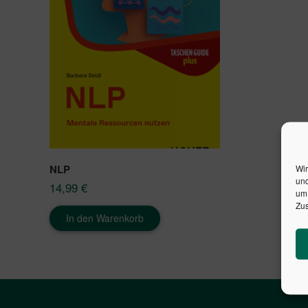
NLP
Wir
und
14,99
€
um 
Zus
In den Warenkorb