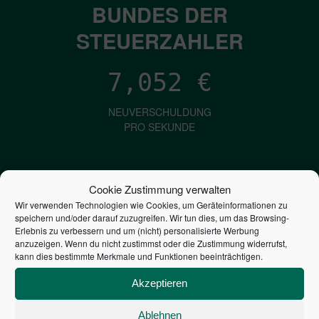
BUNDES DER
STEUERZAHLER
7,052
€
NEUVERSCHULDUNG
PRO SEKUNDE
1,601
€
Cookie Zustimmung verwalten
Wir verwenden Technologien wie Cookies, um Geräteinformationen zu
ZINSEN
speichern und/oder darauf zuzugreifen. Wir tun dies, um das Browsing-
PRO SEKUNDE
Erlebnis zu verbessern und um (nicht) personalisierte Werbung
anzuzeigen. Wenn du nicht zustimmst oder die Zustimmung widerrufst,
kann dies bestimmte Merkmale und Funktionen beeinträchtigen.
2,803,943,868,981
€
Akzeptieren
STAATSVERSCHULDUNG
Ablehnen