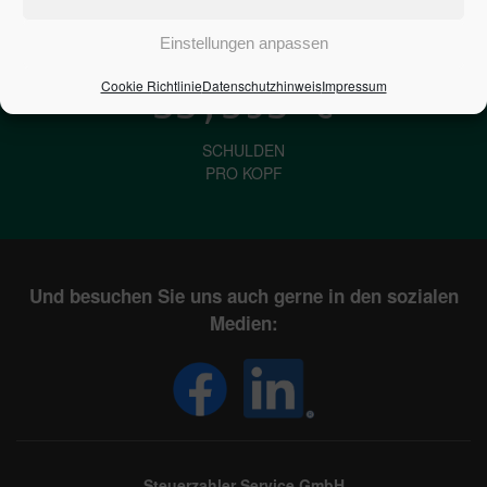
IN DEUTSCHLAND
Einstellungen anpassen
Cookie Richtlinie
Datenschutzhinweis
Impressum
33,593
€
SCHULDEN
PRO KOPF
Und besuchen Sie uns auch gerne in den sozialen
Medien:
Steuerzahler Service GmbH