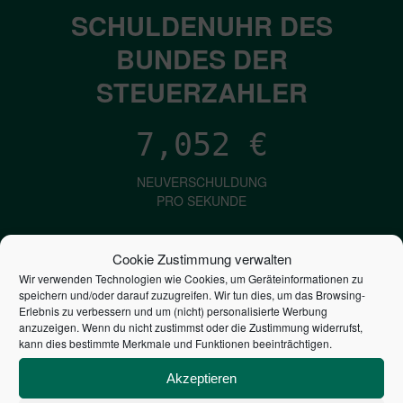
SCHULDENUHR DES
BUNDES DER
STEUERZAHLER
7,052
€
NEUVERSCHULDUNG
PRO SEKUNDE
Cookie Zustimmung verwalten
1,601
€
Wir verwenden Technologien wie Cookies, um Geräteinformationen zu
speichern und/oder darauf zuzugreifen. Wir tun dies, um das Browsing-
ZINSEN
Erlebnis zu verbessern und um (nicht) personalisierte Werbung
anzuzeigen. Wenn du nicht zustimmst oder die Zustimmung widerrufst,
PRO SEKUNDE
kann dies bestimmte Merkmale und Funktionen beeinträchtigen.
Akzeptieren
2,806,075,106,960
€