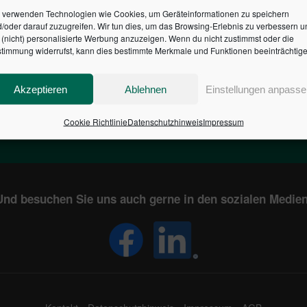
 verwenden Technologien wie Cookies, um Geräteinformationen zu speichern
/oder darauf zuzugreifen. Wir tun dies, um das Browsing-Erlebnis zu verbessern u
HR DES BUNDES DER ST
(nicht) personalisierte Werbung anzuzeigen. Wenn du nicht zustimmst oder die
timmung widerrufst, kann dies bestimmte Merkmale und Funktionen beeinträchtige
1
€
2,804,084,798
Akzeptieren
Ablehnen
Einstellungen anpasse
EN
STAATSVERSCHULDUNG
KUNDE
IN DEUTSCHLAND
Cookie Richtlinie
Datenschutzhinweis
Impressum
Und besuchen Sie uns auch gerne in den sozialen Medien