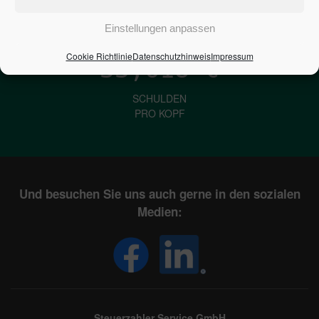
IN DEUTSCHLAND
Einstellungen anpassen
Cookie Richtlinie
Datenschutzhinweis
Impressum
33,618
€
SCHULDEN
PRO KOPF
Und besuchen Sie uns auch gerne in den sozialen
Medien:
Steuerzahler Service GmbH