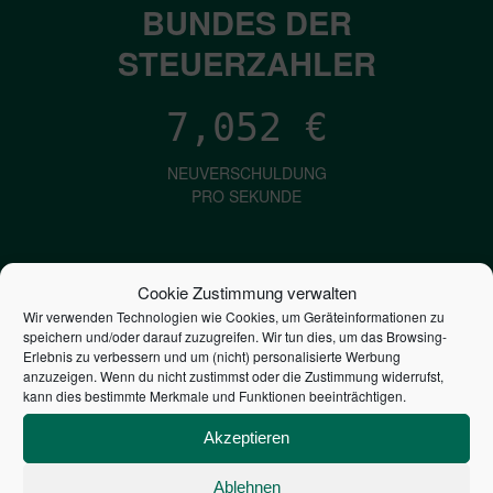
BUNDES DER
STEUERZAHLER
7,052
€
NEUVERSCHULDUNG
PRO SEKUNDE
1,601
€
Cookie Zustimmung verwalten
Wir verwenden Technologien wie Cookies, um Geräteinformationen zu
ZINSEN
speichern und/oder darauf zuzugreifen. Wir tun dies, um das Browsing-
PRO SEKUNDE
Erlebnis zu verbessern und um (nicht) personalisierte Werbung
anzuzeigen. Wenn du nicht zustimmst oder die Zustimmung widerrufst,
kann dies bestimmte Merkmale und Funktionen beeinträchtigen.
2,806,008,665,928
€
Akzeptieren
STAATSVERSCHULDUNG
Ablehnen