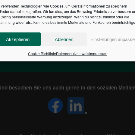
 verwenden Technologien wie Cookies, um Geräteinformationen zu speichern
/oder darauf zuzugreifen. Wir tun dies, um das Browsing-Erlebnis zu verbessern u
HR DES BUNDES DER ST
(nicht) personalisierte Werbung anzuzeigen. Wenn du nicht zustimmst oder die
timmung widerrufst, kann dies bestimmte Merkmale und Funktionen beeinträchtige
1
€
2,804,471,769
Akzeptieren
Ablehnen
Einstellungen anpasse
EN
STAATSVERSCHULDUNG
KUNDE
IN DEUTSCHLAND
Cookie Richtlinie
Datenschutzhinweis
Impressum
Und besuchen Sie uns auch gerne in den sozialen Medien