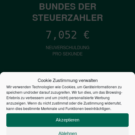
BUNDES DER
STEUERZAHLER
7,052
€
NEUVERSCHULDUNG
PRO SEKUNDE
1,601
€
Cookie Zustimmung verwalten
Wir verwenden Technologien wie Cookies, um Geräteinformationen zu
ZINSEN
speichern und/oder darauf zuzugreifen. Wir tun dies, um das Browsing-
PRO SEKUNDE
Erlebnis zu verbessern und um (nicht) personalisierte Werbung
anzuzeigen. Wenn du nicht zustimmst oder die Zustimmung widerrufst,
kann dies bestimmte Merkmale und Funktionen beeinträchtigen.
2,804,617,042,873
€
Akzeptieren
STAATSVERSCHULDUNG
Ablehnen