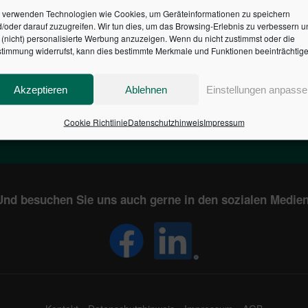
 verwenden Technologien wie Cookies, um Geräteinformationen zu speichern
/oder darauf zuzugreifen. Wir tun dies, um das Browsing-Erlebnis zu verbessern u
HR DES BUNDES DER ST
(nicht) personalisierte Werbung anzuzeigen. Wenn du nicht zustimmst oder die
timmung widerrufst, kann dies bestimmte Merkmale und Funktionen beeinträchtige
1
€
2,804,065,470
Akzeptieren
Ablehnen
Einstellungen anpasse
EN
STAATSVERSCHULDUNG
KUNDE
IN DEUTSCHLAND
Cookie Richtlinie
Datenschutzhinweis
Impressum
Und besuchen Sie uns auch gerne in den sozialen Medien