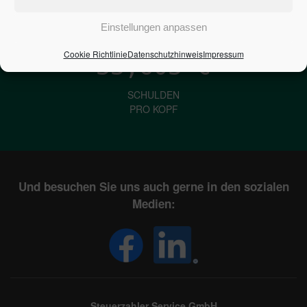
IN DEUTSCHLAND
Einstellungen anpassen
Cookie Richtlinie
Datenschutzhinweis
Impressum
33,603
€
SCHULDEN
PRO KOPF
Und besuchen Sie uns auch gerne in den sozialen
Medien:
Steuerzahler Service GmbH