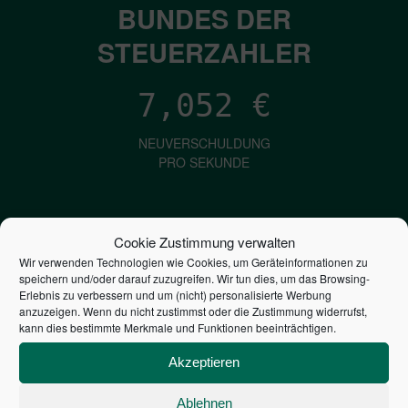
BUNDES DER
STEUERZAHLER
7,052
€
NEUVERSCHULDUNG
PRO SEKUNDE
1,601
€
Cookie Zustimmung verwalten
Wir verwenden Technologien wie Cookies, um Geräteinformationen zu
ZINSEN
speichern und/oder darauf zuzugreifen. Wir tun dies, um das Browsing-
PRO SEKUNDE
Erlebnis zu verbessern und um (nicht) personalisierte Werbung
anzuzeigen. Wenn du nicht zustimmst oder die Zustimmung widerrufst,
kann dies bestimmte Merkmale und Funktionen beeinträchtigen.
2,804,780,306,510
€
Akzeptieren
STAATSVERSCHULDUNG
Ablehnen