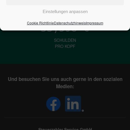
IN DEUTSCHLAND
Einstellungen anpassen
Cookie Richtlinie
Datenschutzhinweis
Impressum
33,598
€
SCHULDEN
PRO KOPF
Und besuchen Sie uns auch gerne in den sozialen
Medien:
Steuerzahler Service GmbH