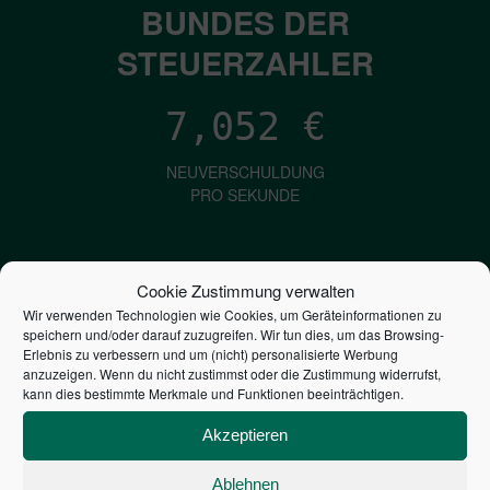
BUNDES DER
STEUERZAHLER
7,052
€
NEUVERSCHULDUNG
PRO SEKUNDE
1,601
€
Cookie Zustimmung verwalten
Wir verwenden Technologien wie Cookies, um Geräteinformationen zu
ZINSEN
speichern und/oder darauf zuzugreifen. Wir tun dies, um das Browsing-
PRO SEKUNDE
Erlebnis zu verbessern und um (nicht) personalisierte Werbung
anzuzeigen. Wenn du nicht zustimmst oder die Zustimmung widerrufst,
kann dies bestimmte Merkmale und Funktionen beeinträchtigen.
2,804,365,633,057
€
Akzeptieren
STAATSVERSCHULDUNG
Ablehnen