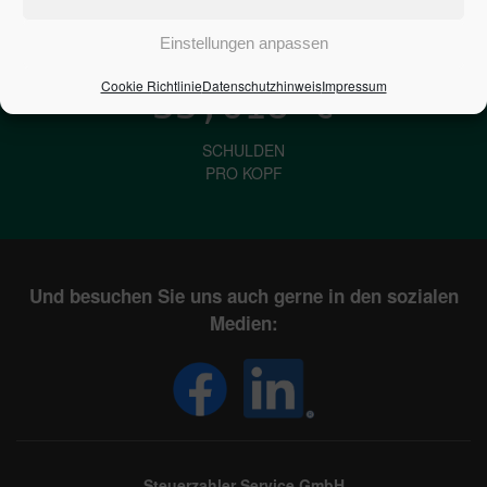
IN DEUTSCHLAND
Einstellungen anpassen
Cookie Richtlinie
Datenschutzhinweis
Impressum
33,618
€
SCHULDEN
PRO KOPF
Und besuchen Sie uns auch gerne in den sozialen
Medien:
Steuerzahler Service GmbH