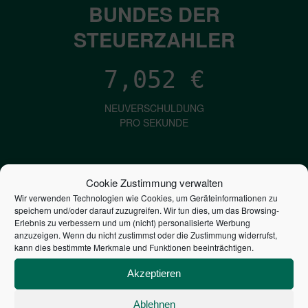
BUNDES DER
STEUERZAHLER
7,052
€
NEUVERSCHULDUNG
PRO SEKUNDE
1,601
€
Cookie Zustimmung verwalten
Wir verwenden Technologien wie Cookies, um Geräteinformationen zu
ZINSEN
speichern und/oder darauf zuzugreifen. Wir tun dies, um das Browsing-
PRO SEKUNDE
Erlebnis zu verbessern und um (nicht) personalisierte Werbung
anzuzeigen. Wenn du nicht zustimmst oder die Zustimmung widerrufst,
kann dies bestimmte Merkmale und Funktionen beeinträchtigen.
2,806,058,950,595
€
Akzeptieren
STAATSVERSCHULDUNG
Ablehnen