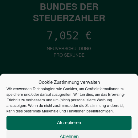
BUNDES DER
STEUERZAHLER
7,052
€
NEUVERSCHULDUNG
PRO SEKUNDE
1,601
€
Cookie Zustimmung verwalten
Wir verwenden Technologien wie Cookies, um Geräteinformationen zu
ZINSEN
speichern und/oder darauf zuzugreifen. Wir tun dies, um das Browsing-
PRO SEKUNDE
Erlebnis zu verbessern und um (nicht) personalisierte Werbung
anzuzeigen. Wenn du nicht zustimmst oder die Zustimmung widerrufst,
kann dies bestimmte Merkmale und Funktionen beeinträchtigen.
2,806,473,982,551
€
Akzeptieren
STAATSVERSCHULDUNG
Ablehnen