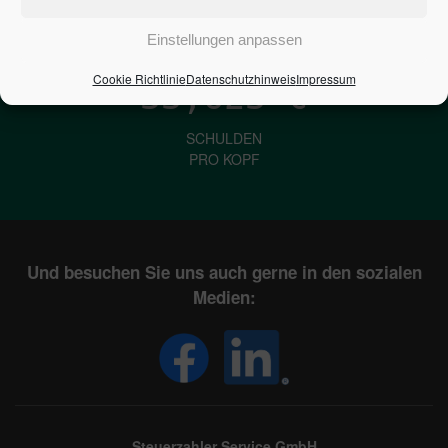
IN DEUTSCHLAND
Einstellungen anpassen
Cookie Richtlinie
Datenschutzhinweis
Impressum
33,623
€
SCHULDEN
PRO KOPF
Und besuchen Sie uns auch gerne in den sozialen
Medien:
Steuerzahler Service GmbH