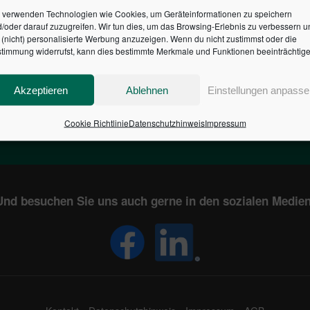
 verwenden Technologien wie Cookies, um Geräteinformationen zu speichern
/oder darauf zuzugreifen. Wir tun dies, um das Browsing-Erlebnis zu verbessern u
HR DES BUNDES DER ST
(nicht) personalisierte Werbung anzuzeigen. Wenn du nicht zustimmst oder die
timmung widerrufst, kann dies bestimmte Merkmale und Funktionen beeinträchtige
1
€
2,804,746,417
Akzeptieren
Ablehnen
Einstellungen anpasse
EN
STAATSVERSCHULDUNG
KUNDE
IN DEUTSCHLAND
Cookie Richtlinie
Datenschutzhinweis
Impressum
Und besuchen Sie uns auch gerne in den sozialen Medien