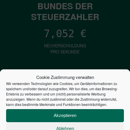
BUNDES DER
STEUERZAHLER
7,052
€
NEUVERSCHULDUNG
PRO SEKUNDE
1,601
€
Cookie Zustimmung verwalten
Wir verwenden Technologien wie Cookies, um Geräteinformationen zu
ZINSEN
speichern und/oder darauf zuzugreifen. Wir tun dies, um das Browsing-
PRO SEKUNDE
Erlebnis zu verbessern und um (nicht) personalisierte Werbung
anzuzeigen. Wenn du nicht zustimmst oder die Zustimmung widerrufst,
kann dies bestimmte Merkmale und Funktionen beeinträchtigen.
2,804,450,473,977
€
Akzeptieren
STAATSVERSCHULDUNG
Ablehnen