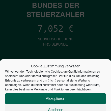
BUNDES DER
STEUERZAHLER
7,052
€
NEUVERSCHULDUNG
PRO SEKUNDE
1,601
€
Cookie Zustimmung verwalten
Wir verwenden Technologien wie Cookies, um Geräteinformationen zu
ZINSEN
speichern und/oder darauf zuzugreifen. Wir tun dies, um das Browsing-
PRO SEKUNDE
Erlebnis zu verbessern und um (nicht) personalisierte Werbung
anzuzeigen. Wenn du nicht zustimmst oder die Zustimmung widerrufst,
kann dies bestimmte Merkmale und Funktionen beeinträchtigen.
2,805,275,402,988
€
Akzeptieren
STAATSVERSCHULDUNG
Ablehnen