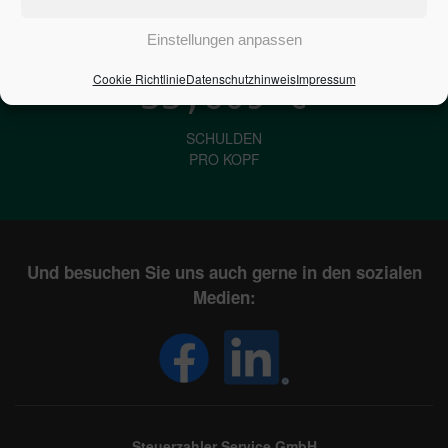
IN DEUTSCHLAND
Einstellungen anpassen
Cookie Richtlinie
Datenschutzhinweis
Impressum
33,609
€
SCHULDEN
PRO KOPF
Und besuchen Sie uns auch gerne in den sozialen
Medien:
Steuerzahler Service GmbH