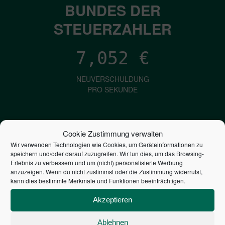
BUNDES DER
STEUERZAHLER
7,052
€
NEUVERSCHULDUNG
PRO SEKUNDE
1,601
€
Cookie Zustimmung verwalten
Wir verwenden Technologien wie Cookies, um Geräteinformationen zu
ZINSEN
speichern und/oder darauf zuzugreifen. Wir tun dies, um das Browsing-
PRO SEKUNDE
Erlebnis zu verbessern und um (nicht) personalisierte Werbung
anzuzeigen. Wenn du nicht zustimmst oder die Zustimmung widerrufst,
kann dies bestimmte Merkmale und Funktionen beeinträchtigen.
2,804,073,884,765
€
Akzeptieren
STAATSVERSCHULDUNG
Ablehnen