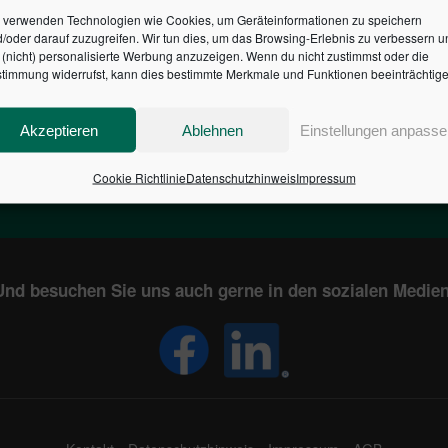
 verwenden Technologien wie Cookies, um Geräteinformationen zu speichern
/oder darauf zuzugreifen. Wir tun dies, um das Browsing-Erlebnis zu verbessern u
HR DES BUNDES DER ST
(nicht) personalisierte Werbung anzuzeigen. Wenn du nicht zustimmst oder die
timmung widerrufst, kann dies bestimmte Merkmale und Funktionen beeinträchtige
1
€
2,805,059,188
Akzeptieren
Ablehnen
Einstellungen anpasse
EN
STAATSVERSCHULDUNG
KUNDE
IN DEUTSCHLAND
Cookie Richtlinie
Datenschutzhinweis
Impressum
Und besuchen Sie uns auch gerne in den sozialen Medien