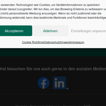
 verwenden Technologien wie Cookies, um Geräteinformationen zu speichern
/oder darauf zuzugreifen. Wir tun dies, um das Browsing-Erlebnis zu verbessern u
HR DES BUNDES DER ST
(nicht) personalisierte Werbung anzuzeigen. Wenn du nicht zustimmst oder die
timmung widerrufst, kann dies bestimmte Merkmale und Funktionen beeinträchtige
1
€
2,804,901,617
Akzeptieren
Ablehnen
Einstellungen anpasse
EN
STAATSVERSCHULDUNG
KUNDE
IN DEUTSCHLAND
Cookie Richtlinie
Datenschutzhinweis
Impressum
Und besuchen Sie uns auch gerne in den sozialen Medien