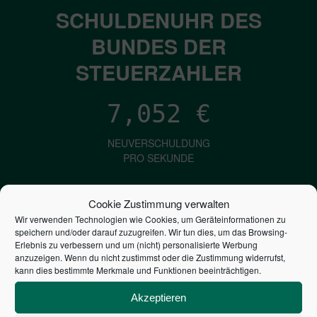
SCHULDENUHR DES
BUNDES DER
STEUERZAHLER
7,052
€
NEUVERSCHULDUNG
PRO SEKUNDE
Cookie Zustimmung verwalten
1,601
€
Wir verwenden Technologien wie Cookies, um Geräteinformationen zu
speichern und/oder darauf zuzugreifen. Wir tun dies, um das Browsing-
ZINSEN
Erlebnis zu verbessern und um (nicht) personalisierte Werbung
anzuzeigen. Wenn du nicht zustimmst oder die Zustimmung widerrufst,
PRO SEKUNDE
kann dies bestimmte Merkmale und Funktionen beeinträchtigen.
Akzeptieren
2,806,661,879,713
€