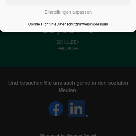
IN DEUTSCHLAND
Einstellungen anpassen
Cookie Richtlinie
Datenschutzhinweis
Impressum
33,614
€
SCHULDEN
PRO KOPF
Und besuchen Sie uns auch gerne in den sozialen
Medien:
Steuerzahler Service GmbH