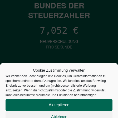
BUNDES DER
STEUERZAHLER
7,052
€
NEUVERSCHULDUNG
PRO SEKUNDE
1,601
€
Cookie Zustimmung verwalten
Wir verwenden Technologien wie Cookies, um Geräteinformationen zu
ZINSEN
speichern und/oder darauf zuzugreifen. Wir tun dies, um das Browsing-
PRO SEKUNDE
Erlebnis zu verbessern und um (nicht) personalisierte Werbung
anzuzeigen. Wenn du nicht zustimmst oder die Zustimmung widerrufst,
kann dies bestimmte Merkmale und Funktionen beeinträchtigen.
2,805,701,978,151
€
Akzeptieren
STAATSVERSCHULDUNG
Ablehnen