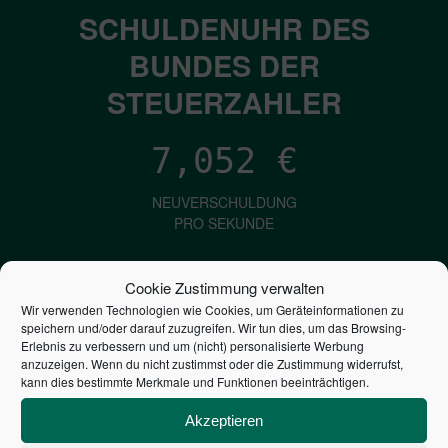
SCHULDENUHR DES
BUNDES DER
STEUERZAHLER
7,052
€
NEUVERSCHULDUNG
PRO SEKUNDE
Cookie Zustimmung verwalten
1,601
€
Wir verwenden Technologien wie Cookies, um Geräteinformationen zu
speichern und/oder darauf zuzugreifen. Wir tun dies, um das Browsing-
ZINSEN
Erlebnis zu verbessern und um (nicht) personalisierte Werbung
anzuzeigen. Wenn du nicht zustimmst oder die Zustimmung widerrufst,
PRO SEKUNDE
kann dies bestimmte Merkmale und Funktionen beeinträchtigen.
Akzeptieren
2,804,638,576,465
€