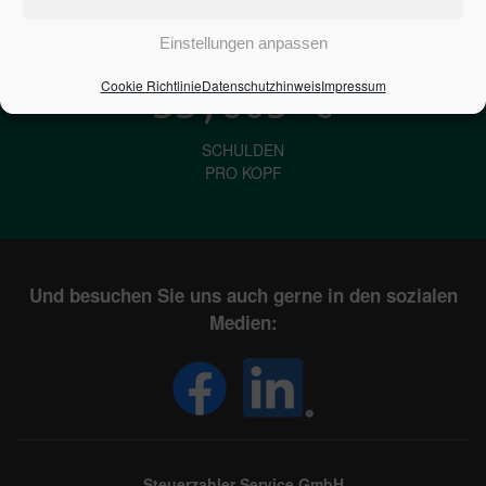
IN DEUTSCHLAND
Einstellungen anpassen
Cookie Richtlinie
Datenschutzhinweis
Impressum
33,605
€
SCHULDEN
PRO KOPF
Und besuchen Sie uns auch gerne in den sozialen
Medien:
Steuerzahler Service GmbH