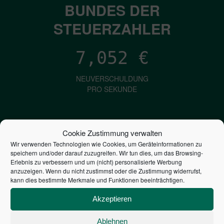
BUNDES DER
STEUERZAHLER
7,052
€
NEUVERSCHULDUNG
PRO SEKUNDE
1,601
€
Cookie Zustimmung verwalten
Wir verwenden Technologien wie Cookies, um Geräteinformationen zu
ZINSEN
speichern und/oder darauf zuzugreifen. Wir tun dies, um das Browsing-
PRO SEKUNDE
Erlebnis zu verbessern und um (nicht) personalisierte Werbung
anzuzeigen. Wenn du nicht zustimmst oder die Zustimmung widerrufst,
kann dies bestimmte Merkmale und Funktionen beeinträchtigen.
2,804,979,656,748
€
Akzeptieren
STAATSVERSCHULDUNG
Ablehnen