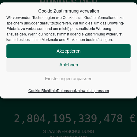
BUNDES DER
STEUERZAHLER
Cookie Zustimmung verwalten
Wir verwenden Technologien wie Cookies, um Geräteinformationen zu
speichern und/oder darauf zuzugreifen. Wir tun dies, um das Browsing-
7,052
€
Erlebnis zu verbessern und um (nicht) personalisierte Werbung
anzuzeigen. Wenn du nicht zustimmst oder die Zustimmung widerrufst,
kann dies bestimmte Merkmale und Funktionen beeinträchtigen.
NEUVERSCHULDUNG
PRO SEKUNDE
Akzeptieren
Ablehnen
1,601
€
Einstellungen anpassen
ZINSEN
Cookie Richtlinie
Datenschutzhinweis
Impressum
PRO SEKUNDE
2,804,195,340,720
€
STAATSVERSCHULDUNG