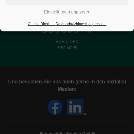
IN DEUTSCHLAND
Einstellungen anpassen
Cookie Richtlinie
Datenschutzhinweis
Impressum
33,609
€
SCHULDEN
PRO KOPF
Und besuchen Sie uns auch gerne in den sozialen
Medien:
Steuerzahler Service GmbH