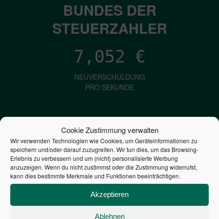
BUNDES DER
STEUERZAHLER
7,052
€
NEUVERSCHULDUNG
PRO SEKUNDE
1,601
€
Cookie Zustimmung verwalten
Wir verwenden Technologien wie Cookies, um Geräteinformationen zu
ZINSEN
speichern und/oder darauf zuzugreifen. Wir tun dies, um das Browsing-
PRO SEKUNDE
Erlebnis zu verbessern und um (nicht) personalisierte Werbung
anzuzeigen. Wenn du nicht zustimmst oder die Zustimmung widerrufst,
kann dies bestimmte Merkmale und Funktionen beeinträchtigen.
2,805,299,435,069
€
Akzeptieren
STAATSVERSCHULDUNG
Ablehnen