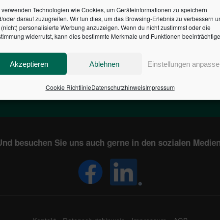
 verwenden Technologien wie Cookies, um Geräteinformationen zu speichern
/oder darauf zuzugreifen. Wir tun dies, um das Browsing-Erlebnis zu verbessern u
HR DES BUNDES DER ST
(nicht) personalisierte Werbung anzuzeigen. Wenn du nicht zustimmst oder die
timmung widerrufst, kann dies bestimmte Merkmale und Funktionen beeinträchtige
1
€
2,804,620,674
Akzeptieren
Ablehnen
Einstellungen anpasse
EN
STAATSVERSCHULDUNG
KUNDE
IN DEUTSCHLAND
Cookie Richtlinie
Datenschutzhinweis
Impressum
Und besuchen Sie uns auch gerne in den sozialen Medien