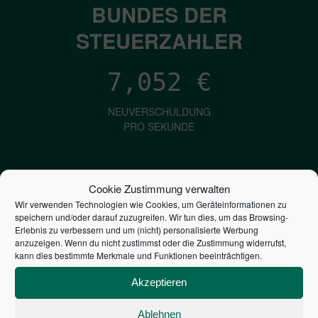
BUNDES DER
STEUERZAHLER
7,052
€
NEUVERSCHULDUNG
PRO SEKUNDE
1,601
€
Cookie Zustimmung verwalten
Wir verwenden Technologien wie Cookies, um Geräteinformationen zu
ZINSEN
speichern und/oder darauf zuzugreifen. Wir tun dies, um das Browsing-
PRO SEKUNDE
Erlebnis zu verbessern und um (nicht) personalisierte Werbung
anzuzeigen. Wenn du nicht zustimmst oder die Zustimmung widerrufst,
kann dies bestimmte Merkmale und Funktionen beeinträchtigen.
2,804,522,237,244
€
Akzeptieren
STAATSVERSCHULDUNG
Ablehnen