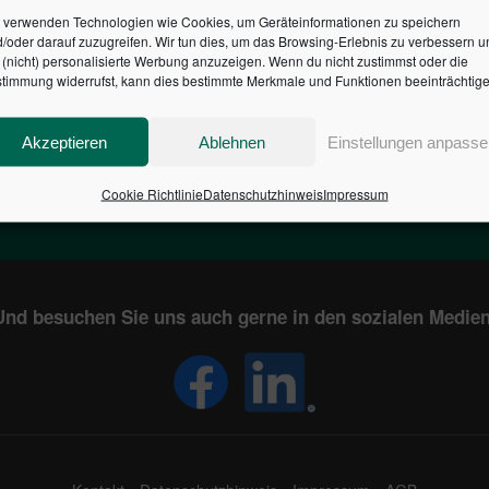
 verwenden Technologien wie Cookies, um Geräteinformationen zu speichern
/oder darauf zuzugreifen. Wir tun dies, um das Browsing-Erlebnis zu verbessern u
HR DES BUNDES DER ST
(nicht) personalisierte Werbung anzuzeigen. Wenn du nicht zustimmst oder die
timmung widerrufst, kann dies bestimmte Merkmale und Funktionen beeinträchtige
1
€
2,804,035,175
Akzeptieren
Ablehnen
Einstellungen anpasse
EN
STAATSVERSCHULDUNG
KUNDE
IN DEUTSCHLAND
Cookie Richtlinie
Datenschutzhinweis
Impressum
Und besuchen Sie uns auch gerne in den sozialen Medien