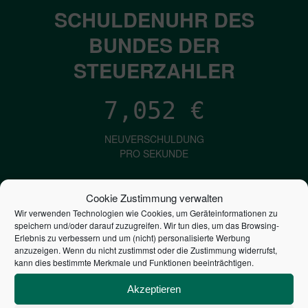
SCHULDENUHR DES
BUNDES DER
STEUERZAHLER
7,052
€
NEUVERSCHULDUNG
PRO SEKUNDE
Cookie Zustimmung verwalten
1,601
€
Wir verwenden Technologien wie Cookies, um Geräteinformationen zu
speichern und/oder darauf zuzugreifen. Wir tun dies, um das Browsing-
ZINSEN
Erlebnis zu verbessern und um (nicht) personalisierte Werbung
anzuzeigen. Wenn du nicht zustimmst oder die Zustimmung widerrufst,
PRO SEKUNDE
kann dies bestimmte Merkmale und Funktionen beeinträchtigen.
Akzeptieren
2,804,615,935,053
€