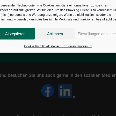
 verwenden Technologien wie Cookies, um Geräteinformationen zu speichern
/oder darauf zuzugreifen. Wir tun dies, um das Browsing-Erlebnis zu verbessern u
HR DES BUNDES DER ST
(nicht) personalisierte Werbung anzuzeigen. Wenn du nicht zustimmst oder die
timmung widerrufst, kann dies bestimmte Merkmale und Funktionen beeinträchtige
1
€
2,804,969,169
Akzeptieren
Ablehnen
Einstellungen anpasse
EN
STAATSVERSCHULDUNG
KUNDE
IN DEUTSCHLAND
Cookie Richtlinie
Datenschutzhinweis
Impressum
Und besuchen Sie uns auch gerne in den sozialen Medien