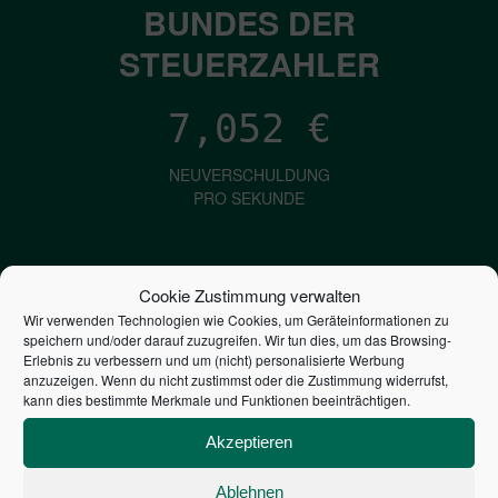
BUNDES DER
STEUERZAHLER
7,052
€
NEUVERSCHULDUNG
PRO SEKUNDE
1,601
€
Cookie Zustimmung verwalten
Wir verwenden Technologien wie Cookies, um Geräteinformationen zu
ZINSEN
speichern und/oder darauf zuzugreifen. Wir tun dies, um das Browsing-
PRO SEKUNDE
Erlebnis zu verbessern und um (nicht) personalisierte Werbung
anzuzeigen. Wenn du nicht zustimmst oder die Zustimmung widerrufst,
kann dies bestimmte Merkmale und Funktionen beeinträchtigen.
2,804,616,615,409
€
Akzeptieren
STAATSVERSCHULDUNG
Ablehnen