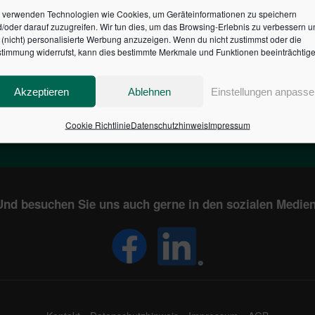
 verwenden Technologien wie Cookies, um Geräteinformationen zu speichern
/oder darauf zuzugreifen. Wir tun dies, um das Browsing-Erlebnis zu verbessern u
HR DES BUNDES DER ST
(nicht) personalisierte Werbung anzuzeigen. Wenn du nicht zustimmst oder die
timmung widerrufst, kann dies bestimmte Merkmale und Funktionen beeinträchtige
1
€
2,804,670,903
Akzeptieren
Ablehnen
Einstellungen anpasse
EN
STAATSVERSCHULDUNG
KUNDE
IN DEUTSCHLAND
Cookie Richtlinie
Datenschutzhinweis
Impressum
Und besuchen Sie uns auch gerne in den sozialen Medien