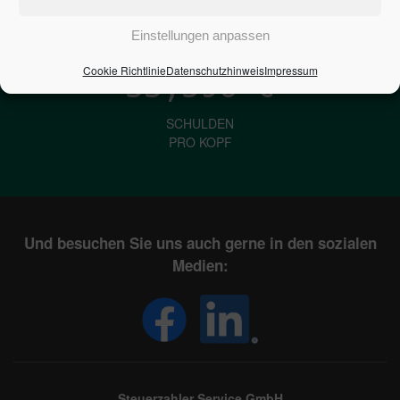
IN DEUTSCHLAND
Einstellungen anpassen
Cookie Richtlinie
Datenschutzhinweis
Impressum
33,596
€
SCHULDEN
PRO KOPF
Und besuchen Sie uns auch gerne in den sozialen
Medien:
Steuerzahler Service GmbH