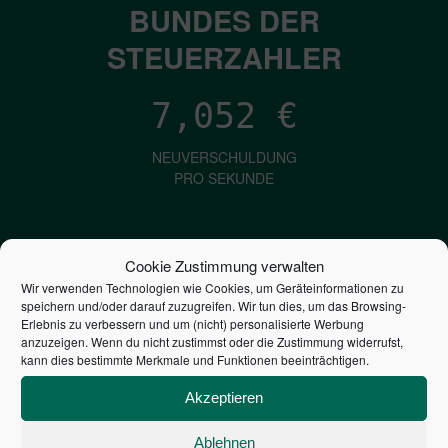
BUNDES DER
STEUERZAHLER
7,052
€
NEUVERSCHULDUNG
PRO SEKUNDE
1,601
€
Cookie Zustimmung verwalten
Wir verwenden Technologien wie Cookies, um Geräteinformationen zu
ZINSEN
speichern und/oder darauf zuzugreifen. Wir tun dies, um das Browsing-
PRO SEKUNDE
Erlebnis zu verbessern und um (nicht) personalisierte Werbung
anzuzeigen. Wenn du nicht zustimmst oder die Zustimmung widerrufst,
kann dies bestimmte Merkmale und Funktionen beeinträchtigen.
2,804,218,168,643
€
Akzeptieren
STAATSVERSCHULDUNG
Ablehnen