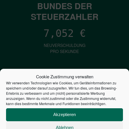
BUNDES DER
STEUERZAHLER
7,052
€
NEUVERSCHULDUNG
PRO SEKUNDE
1,601
€
Cookie Zustimmung verwalten
Wir verwenden Technologien wie Cookies, um Geräteinformationen zu
ZINSEN
speichern und/oder darauf zuzugreifen. Wir tun dies, um das Browsing-
PRO SEKUNDE
Erlebnis zu verbessern und um (nicht) personalisierte Werbung
anzuzeigen. Wenn du nicht zustimmst oder die Zustimmung widerrufst,
kann dies bestimmte Merkmale und Funktionen beeinträchtigen.
2,804,445,824,452
€
Akzeptieren
STAATSVERSCHULDUNG
Ablehnen