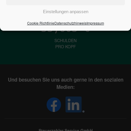
IN DEUTSCHLAND
Einstellungen anpassen
Cookie Richtlinie
Datenschutzhinweis
Impressum
33,603
€
SCHULDEN
PRO KOPF
Und besuchen Sie uns auch gerne in den sozialen
Medien:
Steuerzahler Service GmbH