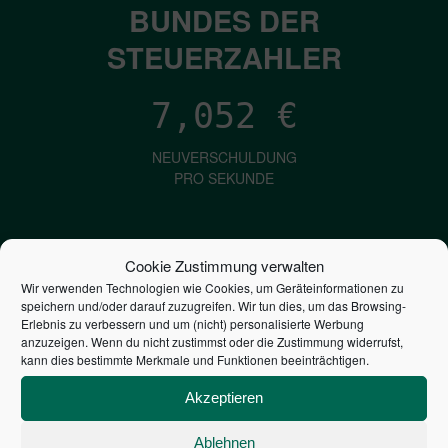
BUNDES DER
STEUERZAHLER
7,052
€
NEUVERSCHULDUNG
PRO SEKUNDE
1,601
€
Cookie Zustimmung verwalten
Wir verwenden Technologien wie Cookies, um Geräteinformationen zu
ZINSEN
speichern und/oder darauf zuzugreifen. Wir tun dies, um das Browsing-
PRO SEKUNDE
Erlebnis zu verbessern und um (nicht) personalisierte Werbung
anzuzeigen. Wenn du nicht zustimmst oder die Zustimmung widerrufst,
kann dies bestimmte Merkmale und Funktionen beeinträchtigen.
2,804,769,015,158
€
Akzeptieren
STAATSVERSCHULDUNG
Ablehnen