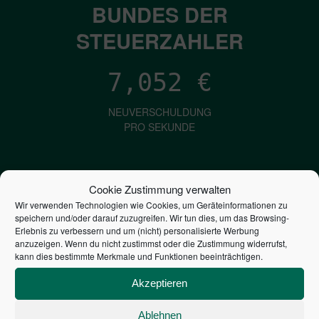
BUNDES DER
STEUERZAHLER
7,052
€
NEUVERSCHULDUNG
PRO SEKUNDE
1,601
€
Cookie Zustimmung verwalten
Wir verwenden Technologien wie Cookies, um Geräteinformationen zu
ZINSEN
speichern und/oder darauf zuzugreifen. Wir tun dies, um das Browsing-
PRO SEKUNDE
Erlebnis zu verbessern und um (nicht) personalisierte Werbung
anzuzeigen. Wenn du nicht zustimmst oder die Zustimmung widerrufst,
kann dies bestimmte Merkmale und Funktionen beeinträchtigen.
2,804,643,498,500
€
Akzeptieren
STAATSVERSCHULDUNG
Ablehnen