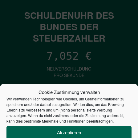
SCHULDENUHR DES
BUNDES DER
STEUERZAHLER
7,052
€
NEUVERSCHULDUNG
PRO SEKUNDE
Cookie Zustimmung verwalten
1,601
€
Wir verwenden Technologien wie Cookies, um Geräteinformationen zu
speichern und/oder darauf zuzugreifen. Wir tun dies, um das Browsing-
Erlebnis zu verbessern und um (nicht) personalisierte Werbung
ZINSEN
anzuzeigen. Wenn du nicht zustimmst oder die Zustimmung widerrufst,
PRO SEKUNDE
kann dies bestimmte Merkmale und Funktionen beeinträchtigen.
Akzeptieren