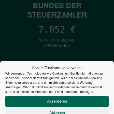
BUNDES DER
STEUERZAHLER
7,052
€
NEUVERSCHULDUNG
PRO SEKUNDE
1,601
€
Cookie Zustimmung verwalten
Wir verwenden Technologien wie Cookies, um Geräteinformationen zu
ZINSEN
speichern und/oder darauf zuzugreifen. Wir tun dies, um das Browsing-
PRO SEKUNDE
Erlebnis zu verbessern und um (nicht) personalisierte Werbung
anzuzeigen. Wenn du nicht zustimmst oder die Zustimmung widerrufst,
kann dies bestimmte Merkmale und Funktionen beeinträchtigen.
2,805,479,344,148
€
Akzeptieren
STAATSVERSCHULDUNG
Ablehnen