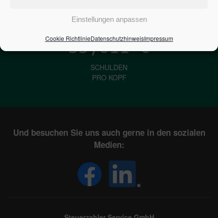
IN DEUTSCHLAND
Einstellungen anpassen
Cookie Richtlinie
Datenschutzhinweis
Impressum
33,611
€
SCHULDEN
PRO KOPF
Und besuchen Sie uns auch gerne in den sozialen
Medien:
Steuerzahler Service GmbH