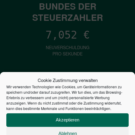
BUNDES DER
STEUERZAHLER
7,052
€
NEUVERSCHULDUNG
PRO SEKUNDE
1,601
€
Cookie Zustimmung verwalten
Wir verwenden Technologien wie Cookies, um Geräteinformationen zu
ZINSEN
speichern und/oder darauf zuzugreifen. Wir tun dies, um das Browsing-
PRO SEKUNDE
Erlebnis zu verbessern und um (nicht) personalisierte Werbung
anzuzeigen. Wenn du nicht zustimmst oder die Zustimmung widerrufst,
kann dies bestimmte Merkmale und Funktionen beeinträchtigen.
2,806,832,567,414
€
Akzeptieren
STAATSVERSCHULDUNG
Ablehnen