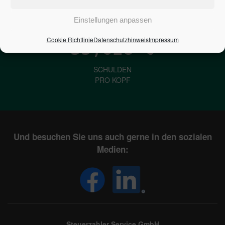
IN DEUTSCHLAND
Einstellungen anpassen
Cookie Richtlinie
Datenschutzhinweis
Impressum
33,628
€
SCHULDEN
PRO KOPF
Und besuchen Sie uns auch gerne in den sozialen
Medien:
Steuerzahler Service GmbH