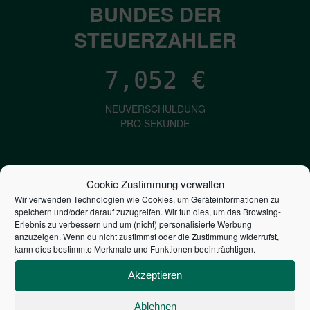
BUNDES DER
STEUERZAHLER
7,052
€
NEUVERSCHULDUNG
PRO SEKUNDE
1,601
€
Cookie Zustimmung verwalten
Wir verwenden Technologien wie Cookies, um Geräteinformationen zu
ZINSEN
speichern und/oder darauf zuzugreifen. Wir tun dies, um das Browsing-
PRO SEKUNDE
Erlebnis zu verbessern und um (nicht) personalisierte Werbung
anzuzeigen. Wenn du nicht zustimmst oder die Zustimmung widerrufst,
kann dies bestimmte Merkmale und Funktionen beeinträchtigen.
2,804,448,818,964
€
Akzeptieren
STAATSVERSCHULDUNG
Ablehnen