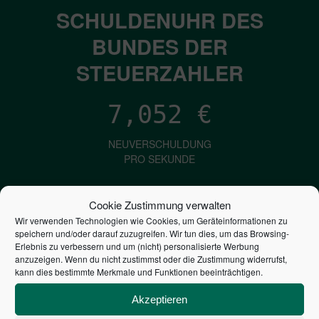
SCHULDENUHR DES
BUNDES DER
STEUERZAHLER
7,052
€
NEUVERSCHULDUNG
PRO SEKUNDE
Cookie Zustimmung verwalten
1,601
€
Wir verwenden Technologien wie Cookies, um Geräteinformationen zu
speichern und/oder darauf zuzugreifen. Wir tun dies, um das Browsing-
ZINSEN
Erlebnis zu verbessern und um (nicht) personalisierte Werbung
anzuzeigen. Wenn du nicht zustimmst oder die Zustimmung widerrufst,
PRO SEKUNDE
kann dies bestimmte Merkmale und Funktionen beeinträchtigen.
Akzeptieren
2,804,650,668,931
€