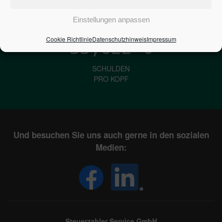
IN DEUTSCHLAND
Einstellungen anpassen
Cookie Richtlinie
Datenschutzhinweis
Impressum
33,622
€
SCHULDEN
PRO KOPF
Und besuchen Sie uns auch gerne in den sozialen
Medien:
Steuerzahler Service GmbH