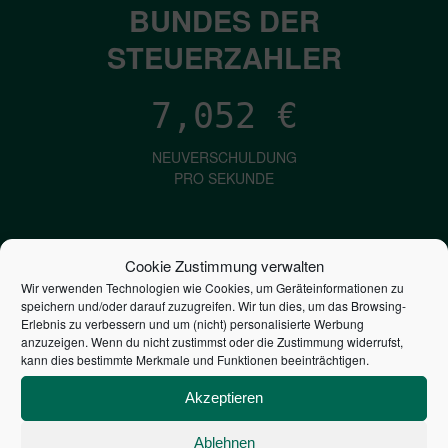
BUNDES DER
STEUERZAHLER
7,052
€
NEUVERSCHULDUNG
PRO SEKUNDE
1,601
€
Cookie Zustimmung verwalten
Wir verwenden Technologien wie Cookies, um Geräteinformationen zu
ZINSEN
speichern und/oder darauf zuzugreifen. Wir tun dies, um das Browsing-
PRO SEKUNDE
Erlebnis zu verbessern und um (nicht) personalisierte Werbung
anzuzeigen. Wenn du nicht zustimmst oder die Zustimmung widerrufst,
kann dies bestimmte Merkmale und Funktionen beeinträchtigen.
2,806,393,538,870
€
Akzeptieren
STAATSVERSCHULDUNG
Ablehnen