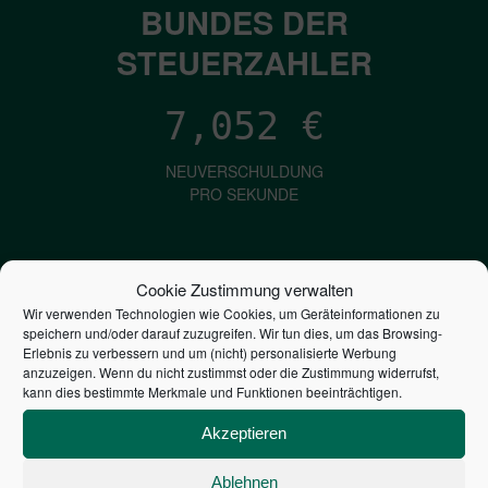
BUNDES DER
STEUERZAHLER
7,052
€
NEUVERSCHULDUNG
PRO SEKUNDE
1,601
€
Cookie Zustimmung verwalten
Wir verwenden Technologien wie Cookies, um Geräteinformationen zu
ZINSEN
speichern und/oder darauf zuzugreifen. Wir tun dies, um das Browsing-
PRO SEKUNDE
Erlebnis zu verbessern und um (nicht) personalisierte Werbung
anzuzeigen. Wenn du nicht zustimmst oder die Zustimmung widerrufst,
kann dies bestimmte Merkmale und Funktionen beeinträchtigen.
2,804,441,087,151
€
Akzeptieren
STAATSVERSCHULDUNG
Ablehnen