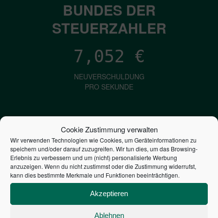
BUNDES DER
STEUERZAHLER
7,052
€
NEUVERSCHULDUNG
PRO SEKUNDE
1,601
€
Cookie Zustimmung verwalten
Wir verwenden Technologien wie Cookies, um Geräteinformationen zu
ZINSEN
speichern und/oder darauf zuzugreifen. Wir tun dies, um das Browsing-
PRO SEKUNDE
Erlebnis zu verbessern und um (nicht) personalisierte Werbung
anzuzeigen. Wenn du nicht zustimmst oder die Zustimmung widerrufst,
kann dies bestimmte Merkmale und Funktionen beeinträchtigen.
2,804,679,916,022
€
Akzeptieren
STAATSVERSCHULDUNG
Ablehnen