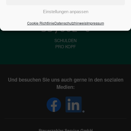
IN DEUTSCHLAND
Einstellungen anpassen
Cookie Richtlinie
Datenschutzhinweis
Impressum
33,602
€
SCHULDEN
PRO KOPF
Und besuchen Sie uns auch gerne in den sozialen
Medien:
Steuerzahler Service GmbH