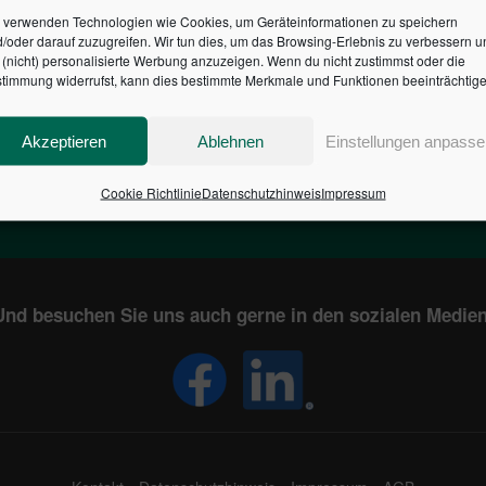
 verwenden Technologien wie Cookies, um Geräteinformationen zu speichern
/oder darauf zuzugreifen. Wir tun dies, um das Browsing-Erlebnis zu verbessern u
HR DES BUNDES DER ST
(nicht) personalisierte Werbung anzuzeigen. Wenn du nicht zustimmst oder die
timmung widerrufst, kann dies bestimmte Merkmale und Funktionen beeinträchtige
1
€
2,805,489,031
Akzeptieren
Ablehnen
Einstellungen anpasse
EN
STAATSVERSCHULDUNG
KUNDE
IN DEUTSCHLAND
Cookie Richtlinie
Datenschutzhinweis
Impressum
Und besuchen Sie uns auch gerne in den sozialen Medien