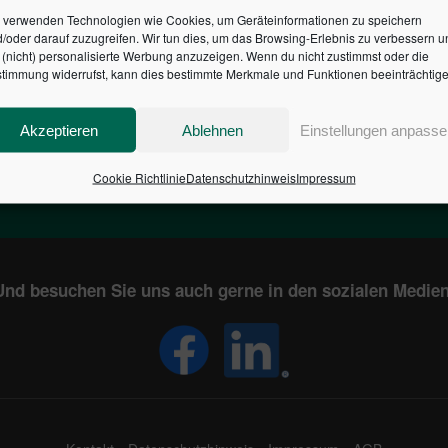
 verwenden Technologien wie Cookies, um Geräteinformationen zu speichern
/oder darauf zuzugreifen. Wir tun dies, um das Browsing-Erlebnis zu verbessern u
HR DES BUNDES DER ST
(nicht) personalisierte Werbung anzuzeigen. Wenn du nicht zustimmst oder die
timmung widerrufst, kann dies bestimmte Merkmale und Funktionen beeinträchtige
1
€
2,804,952,984
Akzeptieren
Ablehnen
Einstellungen anpasse
EN
STAATSVERSCHULDUNG
KUNDE
IN DEUTSCHLAND
Cookie Richtlinie
Datenschutzhinweis
Impressum
Und besuchen Sie uns auch gerne in den sozialen Medien