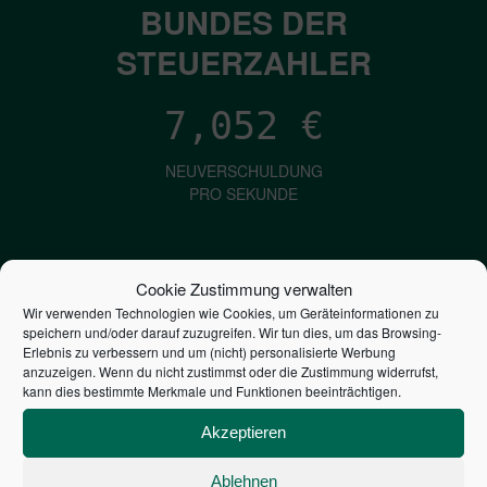
BUNDES DER
STEUERZAHLER
7,052
€
NEUVERSCHULDUNG
PRO SEKUNDE
1,601
€
Cookie Zustimmung verwalten
Wir verwenden Technologien wie Cookies, um Geräteinformationen zu
ZINSEN
speichern und/oder darauf zuzugreifen. Wir tun dies, um das Browsing-
PRO SEKUNDE
Erlebnis zu verbessern und um (nicht) personalisierte Werbung
anzuzeigen. Wenn du nicht zustimmst oder die Zustimmung widerrufst,
kann dies bestimmte Merkmale und Funktionen beeinträchtigen.
2,805,569,163,018
€
Akzeptieren
STAATSVERSCHULDUNG
Ablehnen