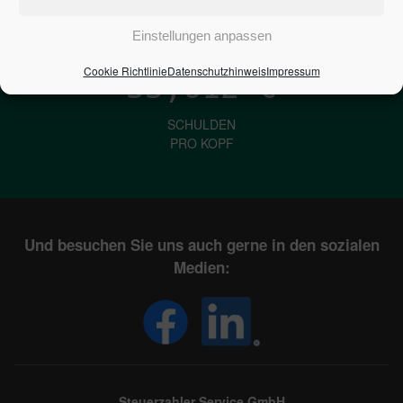
IN DEUTSCHLAND
Einstellungen anpassen
Cookie Richtlinie
Datenschutzhinweis
Impressum
33,612
€
SCHULDEN
PRO KOPF
Und besuchen Sie uns auch gerne in den sozialen
Medien:
Steuerzahler Service GmbH